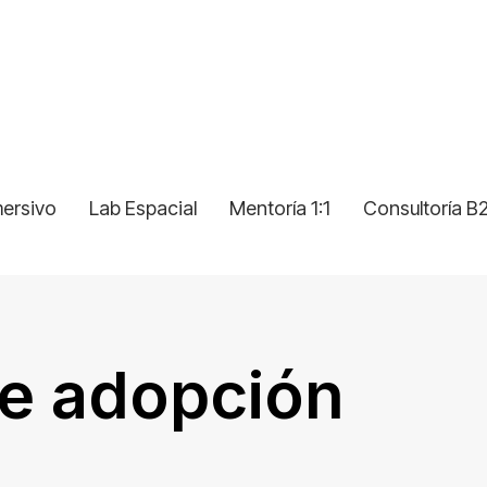
mersivo
Lab Espacial
Mentoría 1:1
Consultoría B
de adopción