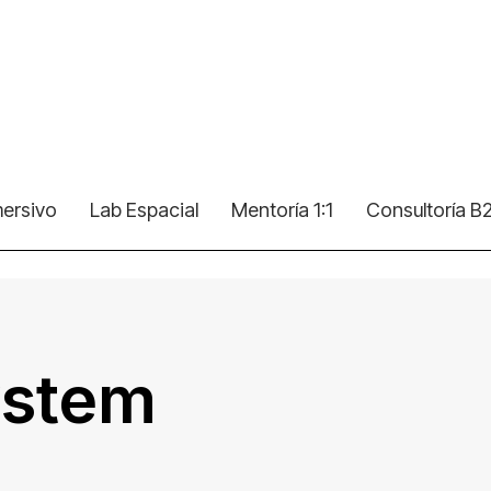
mersivo
Lab Espacial
Mentoría 1:1
Consultoría B
ystem