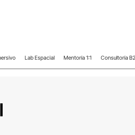
mersivo
Lab Espacial
Mentoría 1:1
Consultoría B
l