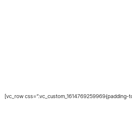
[vc_row css=”.vc_custom_1614769259969{padding-top: